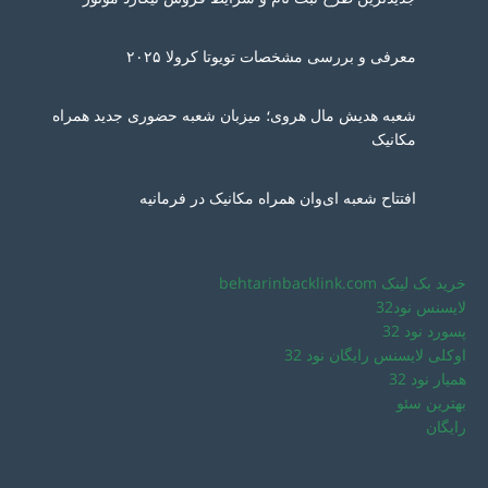
معرفی و بررسی مشخصات تویوتا کرولا ۲۰۲۵
شعبه هدیش مال هروی؛ میزبان شعبه حضوری جدید همراه
مکانیک
افتتاح شعبه ای‌وان همراه مکانیک در فرمانیه
خرید بک لینک behtarinbacklink.com
لایسنس نود32
پسورد نود 32
اوکلی لایسنس رایگان نود 32
همیار نود 32
بهترین سئو
رایگان