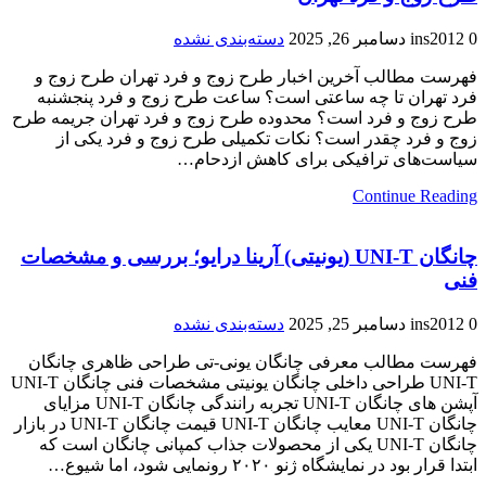
0
ins2012
دسامبر 26, 2025
دسته‌بندی نشده
فهرست مطالب آخرین اخبار طرح زوج و فرد تهران طرح زوج و
فرد تهران تا چه ساعتی است؟ ساعت طرح زوج و فرد پنجشنبه
طرح زوج و فرد است؟ محدوده طرح زوج و فرد تهران جریمه طرح
زوج و فرد چقدر است؟ نکات تکمیلی طرح زوج و فرد یکی از
سیاست‌های ترافیکی برای کاهش ازدحام…
Continue Reading
چانگان UNI-T (یونیتی) آرینا درایو؛ بررسی و مشخصات
فنی
0
ins2012
دسامبر 25, 2025
دسته‌بندی نشده
فهرست مطالب معرفی چانگان یونی-تی طراحی ظاهری چانگان
UNI-T طراحی داخلی چانگان یونیتی مشخصات فنی چانگان UNI-T
آپشن های چانگان UNI-T تجربه رانندگی چانگان UNI-T مزایای
چانگان UNI-T معایب چانگان UNI-T قیمت چانگان UNI-T در بازار
چانگان UNI-T یکی از محصولات جذاب کمپانی چانگان است که
ابتدا قرار بود در نمایشگاه ژنو ۲۰۲۰ رونمایی شود، اما شیوع…