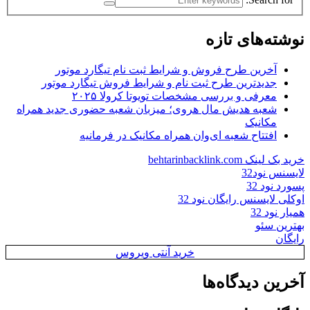
نوشته‌های تازه
آخرین طرح فروش و شرایط ثبت نام تیگارد موتور
جدیدترین طرح ثبت نام و شرایط فروش تیگارد موتور
معرفی و بررسی مشخصات تویوتا کرولا ۲۰۲۵
شعبه هدیش مال هروی؛ میزبان شعبه حضوری جدید همراه
مکانیک
افتتاح شعبه ای‌وان همراه مکانیک در فرمانیه
خرید بک لینک behtarinbacklink.com
لایسنس نود32
پسورد نود 32
اوکلی لایسنس رایگان نود 32
همیار نود 32
بهترین سئو
رایگان
خرید آنتی ویروس
آخرین دیدگاه‌ها