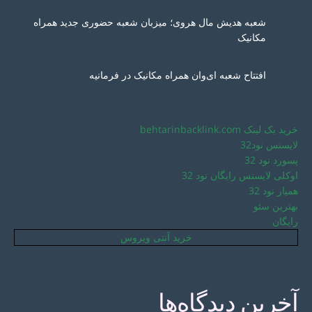
شعبه هدیش مال هروی؛ میزبان شعبه حضوری جدید همراه
مکانیک
افتتاح شعبه ای‌وان همراه مکانیک در فرمانیه
خرید بک لینک behtarinbacklink.com
لایسنس نود32
پسورد نود 32
اوکلی لایسنس رایگان نود 32
همیار نود 32
بهترین سئو
رایگان
خرید آنتی ویروس
آخرین دیدگاه‌ها