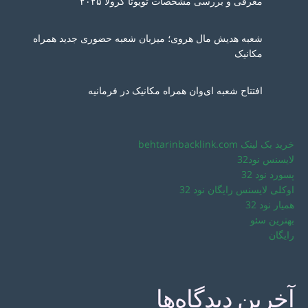
معرفی و بررسی مشخصات تویوتا کرولا ۲۰۲۵
شعبه هدیش مال هروی؛ میزبان شعبه حضوری جدید همراه
مکانیک
افتتاح شعبه ای‌وان همراه مکانیک در فرمانیه
خرید بک لینک behtarinbacklink.com
لایسنس نود32
پسورد نود 32
اوکلی لایسنس رایگان نود 32
همیار نود 32
بهترین سئو
رایگان
آخرین دیدگاه‌ها