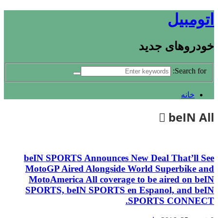
اتومبیل
خودروهای جدید
Search for:
خانه
beIN All
beIN SPORTS Announces New Deal That’ll See
MotoGP Aired Alongside World Superbike and
MotoAmerica All coverage to be aired on beIN
SPORTS, beIN SPORTS en Espanol, and beIN
SPORTS CONNECT.