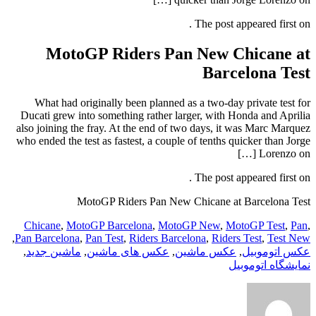
The post appeared first on .
MotoGP Riders Pan New Chicane at
Barcelona Test
What had originally been planned as a two-day private test for
Ducati grew into something rather larger, with Honda and Aprilia
also joining the fray. At the end of two days, it was Marc Marquez
who ended the test as fastest, a couple of tenths quicker than Jorge
Lorenzo on […]
The post appeared first on .
MotoGP Riders Pan New Chicane at Barcelona Test
Chicane
,
MotoGP Barcelona
,
MotoGP New
,
MotoGP Test
,
Pan
,
,
Pan Barcelona
,
Pan Test
,
Riders Barcelona
,
Riders Test
,
Test New
عکس اتوموبیل
,
عکس ماشین
,
عکس های ماشین
,
ماشین جدید
,
نمایشگاه اتوموبیل