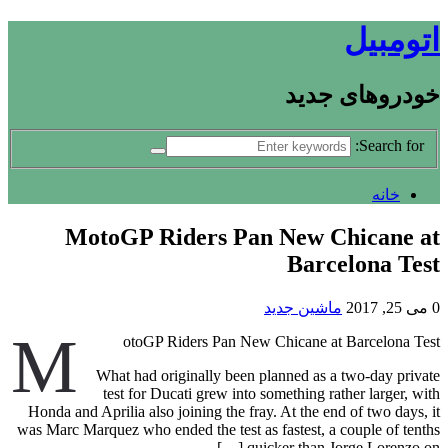
اتومبیل
خودروهای جدید
Search for:
خانه
MotoGP Riders Pan New Chicane at
Barcelona Test
0
می 25, 2017
ماشین جدید
M
otoGP Riders Pan New Chicane at Barcelona Test
What had originally been planned as a two-day private
test for Ducati grew into something rather larger, with
Honda and Aprilia also joining the fray. At the end of two days, it
was Marc Marquez who ended the test as fastest, a couple of tenths
quicker than Jorge Lorenzo on […]