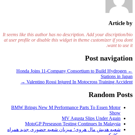
Article by
It seems like this author has no description. Add your discription/bio
at user profile or disable this widget in theme customizer if you dont
want to use it.
Post navigation
Honda Joins 11-Company Consortium to Build Hydrogen
←
Stations in Japan
→
Valentino Rossi Injured In Motocross Training Accident
Random Posts
BMW Brings New M Performance Parts To Essen Motor
Show
MV Agusta Slips Under Again
MotoGP Preseason Testing Continues In Malaysia
شعبه هدیش مال هروی؛ میزبان شعبه حضوری جدید همراه