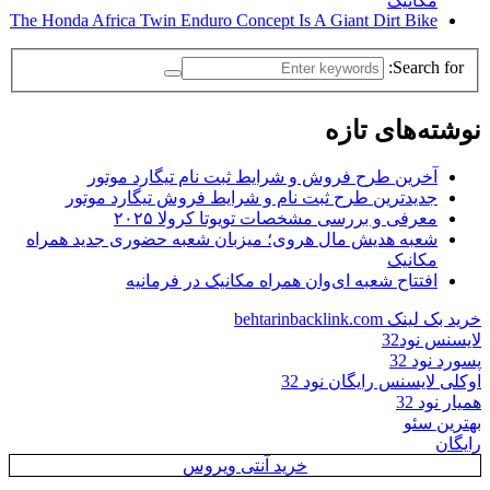
مکانیک
The Honda Africa Twin Enduro Concept Is A Giant Dirt Bike
Search for:
نوشته‌های تازه
آخرین طرح فروش و شرایط ثبت نام تیگارد موتور
جدیدترین طرح ثبت نام و شرایط فروش تیگارد موتور
معرفی و بررسی مشخصات تویوتا کرولا ۲۰۲۵
شعبه هدیش مال هروی؛ میزبان شعبه حضوری جدید همراه
مکانیک
افتتاح شعبه ای‌وان همراه مکانیک در فرمانیه
خرید بک لینک behtarinbacklink.com
لایسنس نود32
پسورد نود 32
اوکلی لایسنس رایگان نود 32
همیار نود 32
بهترین سئو
رایگان
خرید آنتی ویروس