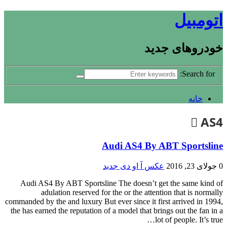
اتومبیل
خودروهای جدید
Search for:
خانه
AS4
Audi AS4 By ABT Sportsline
0
جولای 23, 2016
عکس آ او دی جدید
Audi AS4 By ABT Sportsline The doesn’t get the same kind of
adulation reserved for the or the attention that is normally
commanded by the and luxury But ever since it first arrived in 1994,
the has earned the reputation of a model that brings out the fan in a
lot of people. It’s true…