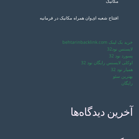
مکانیک
افتتاح شعبه ای‌وان همراه مکانیک در فرمانیه
خرید بک لینک behtarinbacklink.com
لایسنس نود32
پسورد نود 32
اوکلی لایسنس رایگان نود 32
همیار نود 32
بهترین سئو
رایگان
آخرین دیدگاه‌ها