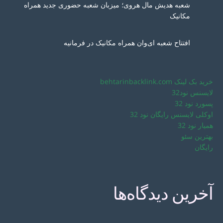
شعبه هدیش مال هروی؛ میزبان شعبه حضوری جدید همراه
مکانیک
افتتاح شعبه ای‌وان همراه مکانیک در فرمانیه
خرید بک لینک behtarinbacklink.com
لایسنس نود32
پسورد نود 32
اوکلی لایسنس رایگان نود 32
همیار نود 32
بهترین سئو
رایگان
آخرین دیدگاه‌ها