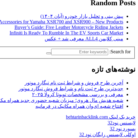
Random Posts
پیش بینی و تحلیل بازار خودرو (آبان ۱۴۰۴)
Accessories for Yamaha XSR700 and XSR900 – New Products
Buyer’s Guide: Five Leather Motorcycle Riding Jackets
Infiniti Is Ready To Rumble In The EV Sports Car Market
مینی کلابمن ALL4 معرفی شد + عکس
Search for:
نوشته‌های تازه
آخرین طرح فروش و شرایط ثبت نام تیگارد موتور
جدیدترین طرح ثبت نام و شرایط فروش تیگارد موتور
معرفی و بررسی مشخصات تویوتا کرولا ۲۰۲۵
شعبه هدیش مال هروی؛ میزبان شعبه حضوری جدید همراه مکا
افتتاح شعبه ای‌وان همراه مکانیک در فرمانیه
خرید بک لینک behtarinbacklink.com
لایسنس نود32
پسورد نود 32
اوکلی لایسنس رایگان نود 32