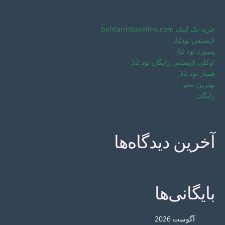
خرید بک لینک behtarinbacklink.com
لایسنس نود32
پسورد نود 32
اوکلی لایسنس رایگان نود 32
همیار نود 32
بهترین سئو
رایگان
آخرین دیدگاه‌ها
بایگانی‌ها
آگوست 2026