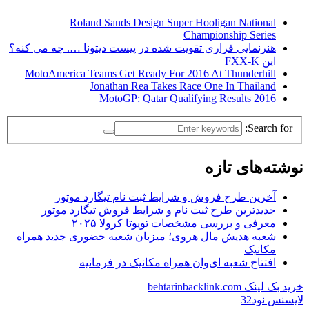
Roland Sands Design Super Hooligan National
Championship Series
هنرنمایی فراری تقویت شده در پیست دیتونا …. چه می کنه؟
این FXX-K
MotoAmerica Teams Get Ready For 2016 At Thunderhill
Jonathan Rea Takes Race One In Thailand
2016 MotoGP: Qatar Qualifying Results
Search for:
نوشته‌های تازه
آخرین طرح فروش و شرایط ثبت نام تیگارد موتور
جدیدترین طرح ثبت نام و شرایط فروش تیگارد موتور
معرفی و بررسی مشخصات تویوتا کرولا ۲۰۲۵
شعبه هدیش مال هروی؛ میزبان شعبه حضوری جدید همراه
مکانیک
افتتاح شعبه ای‌وان همراه مکانیک در فرمانیه
خرید بک لینک behtarinbacklink.com
لایسنس نود32