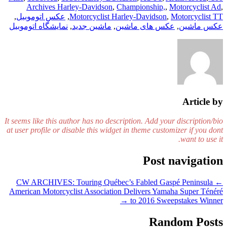
Archives Harley-Davidson
,
Championship,
,
Motorcyclist Ad
,
Motorcyclist TT
,
Motorcyclist Harley-Davidson
,
عکس اتوموبیل
,
عکس ماشین
,
عکس های ماشین
,
ماشین جدید
,
نمایشگاه اتوموبیل
Article by
It seems like this author has no description. Add your discription/bio
at user profile or disable this widget in theme customizer if you dont
want to use it.
Post navigation
CW ARCHIVES: Touring Québec’s Fabled Gaspé Peninsula
←
American Motorcyclist Association Delivers Yamaha Super Ténéré
→
to 2016 Sweepstakes Winner
Random Posts