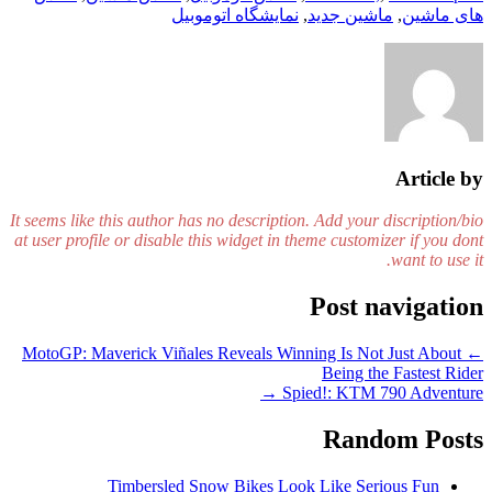
های ماشین
,
ماشین جدید
,
نمایشگاه اتوموبیل
Article by
It seems like this author has no description. Add your discription/bio
at user profile or disable this widget in theme customizer if you dont
want to use it.
Post navigation
MotoGP: Maverick Viñales Reveals Winning Is Not Just About
←
Being the Fastest Rider
→
Spied!: KTM 790 Adventure
Random Posts
Timbersled Snow Bikes Look Like Serious Fun