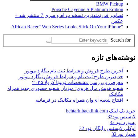
BMW Pickup
Porsche Cayenne S Platinum Edition
تصاویر قدرتمندترین نسخه ب ام و سری 7 منتشر شد +
عکس
“African Racer” Web Series Looks Slick On Your iPhone
Search for:
نوشته‌های تازه
آخرین طرح فروش و شرایط ثبت نام تیگارد موتور
جدیدترین طرح ثبت نام و شرایط فروش تیگارد موتور
معرفی و بررسی مشخصات تویوتا کرولا ۲۰۲۵
شعبه هدیش مال هروی؛ میزبان شعبه حضوری جدید همراه
مکانیک
افتتاح شعبه ای‌وان همراه مکانیک در فرمانیه
خرید بک لینک behtarinbacklink.com
لایسنس نود32
پسورد نود 32
اوکلی لایسنس رایگان نود 32
همیار نود 32