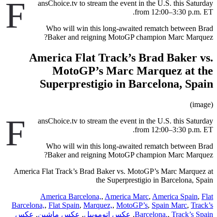
F
ansChoice.tv to stream the event in the U.S. this Saturday
from 12:00–3:30 p.m. ET.
Who will win this long-awaited rematch between Brad
Baker and reigning MotoGP champion Marc Marquez?
America Flat Track’s Brad Baker vs.
MotoGP’s Marc Marquez at the
Superprestigio in Barcelona, Spain
(image)
F
ansChoice.tv to stream the event in the U.S. this Saturday
from 12:00–3:30 p.m. ET.
Who will win this long-awaited rematch between Brad
Baker and reigning MotoGP champion Marc Marquez?
America Flat Track’s Brad Baker vs. MotoGP’s Marc Marquez at
the Superprestigio in Barcelona, Spain
America Barcelona,
,
America Marc
,
America Spain
,
Flat
Barcelona,
,
Flat Spain
,
Marquez,
,
MotoGP’s
,
Spain Marc
,
Track’s
Track’s Spain
,
Barcelona,
,
عکس اتوموبیل
,
عکس ماشین
,
عکس