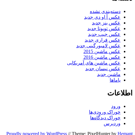
دسته‌بندی نشده
عکس آ او دی جدید
عکس بنز جدید
عکس تویوتا جدید
عکس جیپ جدید
عکس فراری جدید
عکس لامبورگینی جدید
عکس ماشین 2015
عکس ماشین 2016
عکس ماشین های آمربکایی
عکس نیسان جدید
ماشین جدید
یاماها
اطلاعات
ورود
خوراک ورودی‌ها
خوراک دیدگاه‌ها
وردپرس
Proudly powered by WordPress
//
Theme: PixelHunter by
Hemant