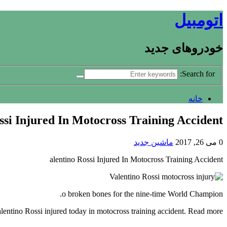
اتومبیل
خودروهای جدید
Search for:
خانه
ssi Injured In Motocross Training Accident
0
می 26, 2017
ماشین جدید
alentino Rossi Injured In Motocross Training Accident
o broken bones for the nine-time World Champion.
tino Rossi injured today in motocross training accident. Read more……