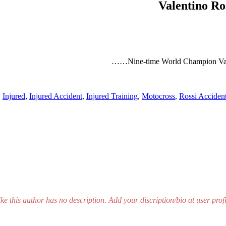
Valentino Ro
Nine-time World Champion Valen
,
Injured
,
Injured Accident
,
Injured Training
,
Motocross
,
Rossi Acciden
ike this author has no description. Add your discription/bio at user profi