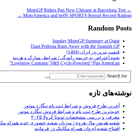
MotoGP Riders Pan New Chicane at Barcelona Test
←
→
MotoAmerica and beIN SPORTS Report Record Ratings
Random Posts
Sunday MotoGP Summary at Qatar
Dani Pedrosa Runs Away with the Spanish GP
قیمت بنزین در ایران (1404)
نحوه اعتراض به جریمه رانندگی؛ شرایط، مدارک و هزینه
Lowbrow Customs’ S&S Cycle-Powered “Pan American”
Search for:
نوشته‌های تازه
آخرین طرح فروش و شرایط ثبت نام تیگارد موتور
جدیدترین طرح ثبت نام و شرایط فروش تیگارد موتور
معرفی و بررسی مشخصات تویوتا کرولا ۲۰۲۵
شعبه هدیش مال هروی؛ میزبان شعبه حضوری جدید همراه مکا
افتتاح شعبه ای‌وان همراه مکانیک در فرمانیه