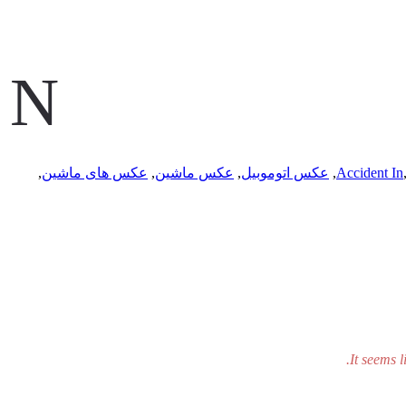
N
Accident In
,
عکس اتوموبیل
,
عکس ماشین
,
عکس های ماشین
,
It seems l