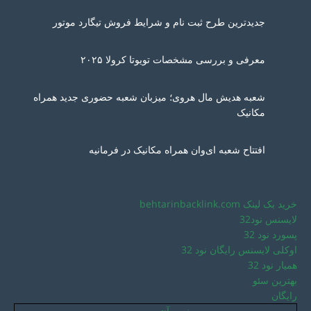
جدیدترین طرح ثبت نام و شرایط فروش تیگارد موتور
معرفی و بررسی مشخصات تویوتا کرولا ۲۰۲۵
شعبه هدیش مال هروی؛ میزبان شعبه حضوری جدید همراه
مکانیک
افتتاح شعبه ای‌وان همراه مکانیک در فرمانیه
خرید بک لینک behtarinbacklink.com
لایسنس نود32
پسورد نود 32
اوکلی لایسنس رایگان نود 32
همیار نود 32
بهترین سئو
رایگان