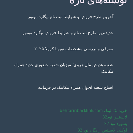
آخرین طرح فروش و شرایط ثبت نام تیگارد موتور
جدیدترین طرح ثبت نام و شرایط فروش تیگارد موتور
معرفی و بررسی مشخصات تویوتا کرولا ۲۰۲۵
شعبه هدیش مال هروی؛ میزبان شعبه حضوری جدید همراه
مکانیک
افتتاح شعبه ای‌وان همراه مکانیک در فرمانیه
خرید بک لینک behtarinbacklink.com
لایسنس نود32
پسورد نود 32
اوکلی لایسنس رایگان نود 32