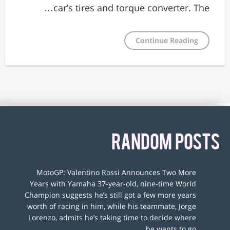
car’s tires and torque converter. The…
Continue Reading
RANDOM POSTS
MotoGP: Valentino Rossi Announces Two More
Years with Yamaha 37-year-old, nine-time World
Champion suggests he’s still got a few more years
worth of racing in him, while his teammate, Jorge
Lorenzo, admits he’s taking time to decide where
he wants to go.