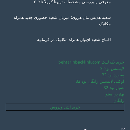
معرفی و بررسی مشخصات تویوتا کرولا ۲۰۲۵
شعبه هدیش مال هروی؛ میزبان شعبه حضوری جدید همراه
مکانیک
افتتاح شعبه ای‌وان همراه مکانیک در فرمانیه
خرید بک لینک behtarinbacklink.com
لایسنس نود32
پسورد نود 32
اوکلی لایسنس رایگان نود 32
همیار نود 32
بهترین سئو
رایگان
خرید آنتی ویروس