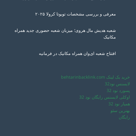
معرفی و بررسی مشخصات تویوتا کرولا ۲۰۲۵
شعبه هدیش مال هروی؛ میزبان شعبه حضوری جدید همراه
مکانیک
افتتاح شعبه ای‌وان همراه مکانیک در فرمانیه
خرید بک لینک behtarinbacklink.com
لایسنس نود32
پسورد نود 32
اوکلی لایسنس رایگان نود 32
همیار نود 32
بهترین سئو
رایگان