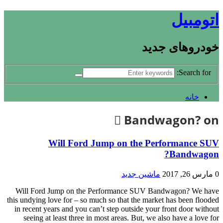
اتومبیل
خودروهای جدید
Search for:
خانه
Bandwagon? on
Will Ford Jump on the Performance SUV
Bandwagon?
0
مارس 26, 2017
ماشین جدید
Will Ford Jump on the Performance SUV Bandwagon? We have
this undying love for – so much so that the market has been flooded
in recent years and you can’t step outside your front door without
seeing at least three in most areas. But, we also have a love for