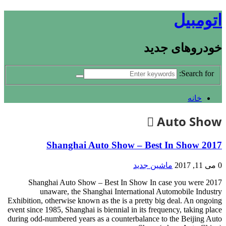
اتومبیل
خودروهای جدید
Search for:
خانه
Auto Show
2017 Shanghai Auto Show – Best In Show
0
می 11, 2017
ماشین جدید
2017 Shanghai Auto Show – Best In Show In case you were
unaware, the Shanghai International Automobile Industry
Exhibition, otherwise known as the is a pretty big deal. An ongoing
event since 1985, Shanghai is biennial in its frequency, taking place
during odd-numbered years as a counterbalance to the Beijing Auto