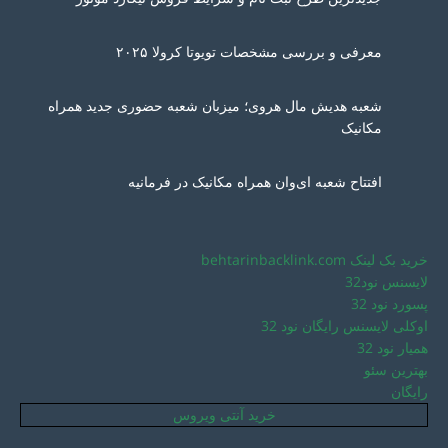
معرفی و بررسی مشخصات تویوتا کرولا ۲۰۲۵
شعبه هدیش مال هروی؛ میزبان شعبه حضوری جدید همراه
مکانیک
افتتاح شعبه ای‌وان همراه مکانیک در فرمانیه
خرید بک لینک behtarinbacklink.com
لایسنس نود32
پسورد نود 32
اوکلی لایسنس رایگان نود 32
همیار نود 32
بهترین سئو
رایگان
خرید آنتی ویروس