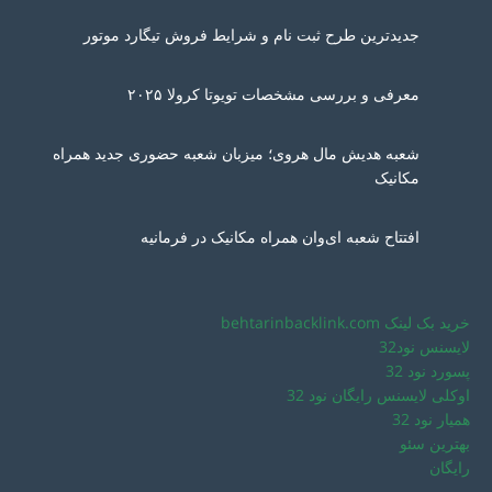
جدیدترین طرح ثبت نام و شرایط فروش تیگارد موتور
معرفی و بررسی مشخصات تویوتا کرولا ۲۰۲۵
شعبه هدیش مال هروی؛ میزبان شعبه حضوری جدید همراه
مکانیک
افتتاح شعبه ای‌وان همراه مکانیک در فرمانیه
خرید بک لینک behtarinbacklink.com
لایسنس نود32
پسورد نود 32
اوکلی لایسنس رایگان نود 32
همیار نود 32
بهترین سئو
رایگان