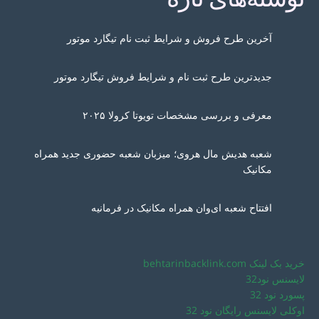
آخرین طرح فروش و شرایط ثبت نام تیگارد موتور
جدیدترین طرح ثبت نام و شرایط فروش تیگارد موتور
معرفی و بررسی مشخصات تویوتا کرولا ۲۰۲۵
شعبه هدیش مال هروی؛ میزبان شعبه حضوری جدید همراه
مکانیک
افتتاح شعبه ای‌وان همراه مکانیک در فرمانیه
خرید بک لینک behtarinbacklink.com
لایسنس نود32
پسورد نود 32
اوکلی لایسنس رایگان نود 32