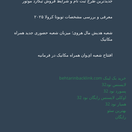
جدیدترین طرح ثبت نام و شرایط فروش تیگارد موتور
معرفی و بررسی مشخصات تویوتا کرولا ۲۰۲۵
شعبه هدیش مال هروی؛ میزبان شعبه حضوری جدید همراه
مکانیک
افتتاح شعبه ای‌وان همراه مکانیک در فرمانیه
خرید بک لینک behtarinbacklink.com
لایسنس نود32
پسورد نود 32
اوکلی لایسنس رایگان نود 32
همیار نود 32
بهترین سئو
رایگان