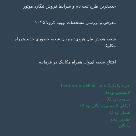
جدیدترین طرح ثبت نام و شرایط فروش تیگارد موتور
معرفی و بررسی مشخصات تویوتا کرولا ۲۰۲۵
شعبه هدیش مال هروی؛ میزبان شعبه حضوری جدید همراه
مکانیک
افتتاح شعبه ای‌وان همراه مکانیک در فرمانیه
خرید بک لینک behtarinbacklink.com
لایسنس نود32
پسورد نود 32
اوکلی لایسنس رایگان نود 32
همیار نود 32
بهترین سئو
رایگان