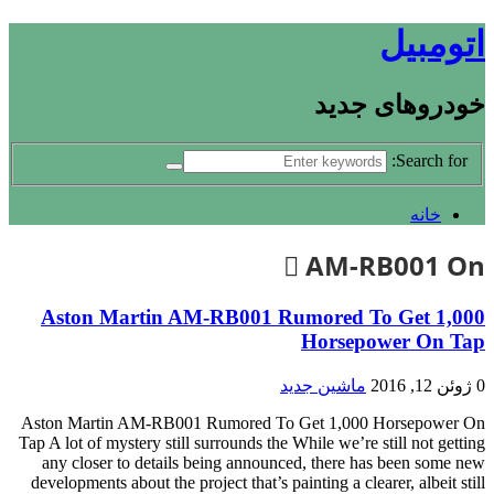
اتومبیل
خودروهای جدید
Search for:
خانه
AM-RB001 On
Aston Martin AM-RB001 Rumored To Get 1,000
Horsepower On Tap
0
ژوئن 12, 2016
ماشین جدید
Aston Martin AM-RB001 Rumored To Get 1,000 Horsepower On
Tap A lot of mystery still surrounds the While we’re still not getting
any closer to details being announced, there has been some new
developments about the project that’s painting a clearer, albeit still