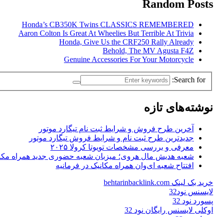
Random Posts
Honda’s CB350K Twins CLASSICS REMEMBERED
Aaron Colton Is Great At Wheelies But Terrible At Trivia
Honda, Give Us the CRF250 Rally Already
Behold, The MV Agusta F4Z
Genuine Accessories For Your Motorcycle
Search for:
نوشته‌های تازه
آخرین طرح فروش و شرایط ثبت نام تیگارد موتور
جدیدترین طرح ثبت نام و شرایط فروش تیگارد موتور
معرفی و بررسی مشخصات تویوتا کرولا ۲۰۲۵
شعبه هدیش مال هروی؛ میزبان شعبه حضوری جدید همراه مکا
افتتاح شعبه ای‌وان همراه مکانیک در فرمانیه
خرید بک لینک behtarinbacklink.com
لایسنس نود32
پسورد نود 32
اوکلی لایسنس رایگان نود 32