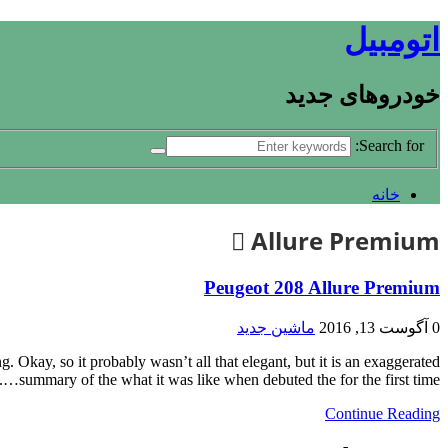
اتومبیل
خودروهای جدید
Search for:
خانه
Allure Premium
Peugeot 208 Allure Premium
0
آگوست 13, 2016
ماشین جدید
. Okay, so it probably wasn’t all that elegant, but it is an exaggerated
summary of the what it was like when debuted the for the first time….
Continue Reading