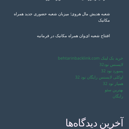
شعبه هدیش مال هروی؛ میزبان شعبه حضوری جدید همراه
مکانیک
افتتاح شعبه ای‌وان همراه مکانیک در فرمانیه
خرید بک لینک behtarinbacklink.com
لایسنس نود32
پسورد نود 32
اوکلی لایسنس رایگان نود 32
همیار نود 32
بهترین سئو
رایگان
آخرین دیدگاه‌ها