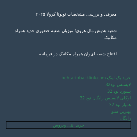
معرفی و بررسی مشخصات تویوتا کرولا ۲۰۲۵
شعبه هدیش مال هروی؛ میزبان شعبه حضوری جدید همراه
مکانیک
افتتاح شعبه ای‌وان همراه مکانیک در فرمانیه
خرید بک لینک behtarinbacklink.com
لایسنس نود32
پسورد نود 32
اوکلی لایسنس رایگان نود 32
همیار نود 32
بهترین سئو
رایگان
خرید آنتی ویروس