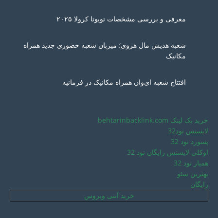
معرفی و بررسی مشخصات تویوتا کرولا ۲۰۲۵
شعبه هدیش مال هروی؛ میزبان شعبه حضوری جدید همراه
مکانیک
افتتاح شعبه ای‌وان همراه مکانیک در فرمانیه
خرید بک لینک behtarinbacklink.com
لایسنس نود32
پسورد نود 32
اوکلی لایسنس رایگان نود 32
همیار نود 32
بهترین سئو
رایگان
خرید آنتی ویروس