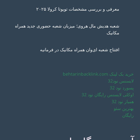
معرفی و بررسی مشخصات تویوتا کرولا ۲۰۲۵
شعبه هدیش مال هروی؛ میزبان شعبه حضوری جدید همراه
مکانیک
افتتاح شعبه ای‌وان همراه مکانیک در فرمانیه
خرید بک لینک behtarinbacklink.com
لایسنس نود32
پسورد نود 32
اوکلی لایسنس رایگان نود 32
همیار نود 32
بهترین سئو
رایگان