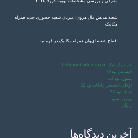
معرفی و بررسی مشخصات تویوتا کرولا ۲۰۲۵
شعبه هدیش مال هروی؛ میزبان شعبه حضوری جدید همراه
مکانیک
افتتاح شعبه ای‌وان همراه مکانیک در فرمانیه
خرید بک لینک behtarinbacklink.com
لایسنس نود32
پسورد نود 32
اوکلی لایسنس رایگان نود 32
همیار نود 32
بهترین سئو
رایگان
آخرین دیدگاه‌ها