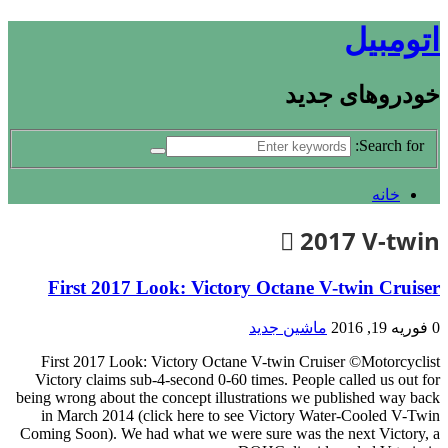
اتومبیل
خودروهای جدید
Search for:
خانه
2017 V-twin
First 2017 Look: Victory Octane V-twin Cruiser
0
فوریه 19, 2016
ماشین جدید
First 2017 Look: Victory Octane V-twin Cruiser ©Motorcyclist
Victory claims sub-4-second 0-60 times. People called us out for
being wrong about the concept illustrations we published way back
in March 2014 (click here to see Victory Water-Cooled V-Twin
Coming Soon). We had what we were sure was the next Victory, a