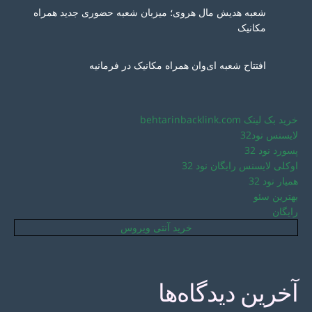
شعبه هدیش مال هروی؛ میزبان شعبه حضوری جدید همراه
مکانیک
افتتاح شعبه ای‌وان همراه مکانیک در فرمانیه
خرید بک لینک behtarinbacklink.com
لایسنس نود32
پسورد نود 32
اوکلی لایسنس رایگان نود 32
همیار نود 32
بهترین سئو
رایگان
خرید آنتی ویروس
آخرین دیدگاه‌ها