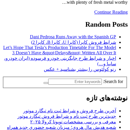
with plenty of fresh metal worthy…
Continue Reading
Random Posts
Dani Pedrosa Runs Away with the Spanish GP
شرایط فروش کاپرا (کاپرا U، کاپرا B، کاپرا 2)
Let’s Hope That Tesla’s Production Timetable For The Model
3 Doesn’t Have &quot;Delays&quot; Written All Over It
اخبار و شرایط طرح جایگزینی خودرو فرسوده (ایران خودرو،
سایپا و…)
رنو کولئوس را بیشتر بشناسید + عکس
Search for:
نوشته‌های تازه
آخرین طرح فروش و شرایط ثبت نام تیگارد موتور
جدیدترین طرح ثبت نام و شرایط فروش تیگارد موتور
معرفی و بررسی مشخصات تویوتا کرولا ۲۰۲۵
شعبه هدیش مال هروی؛ میزبان شعبه حضوری جدید همراه