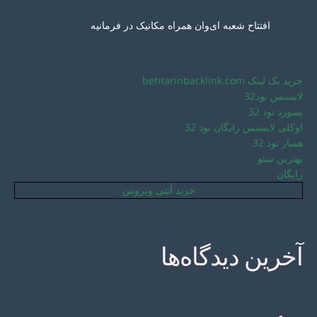
افتتاح شعبه ای‌وان همراه مکانیک در فرمانیه
خرید بک لینک behtarinbacklink.com
لایسنس نود32
پسورد نود 32
اوکلی لایسنس رایگان نود 32
همیار نود 32
بهترین سئو
رایگان
خرید آنتی ویروس
آخرین دیدگاه‌ها