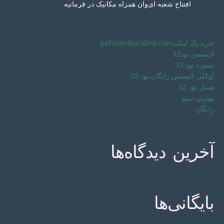
افتتاح شعبه ای‌وان همراه مکانیک در فرمانیه
خرید بک لینک behtarinbacklink.com
لایسنس نود32
پسورد نود 32
اوکلی لایسنس رایگان نود 32
همیار نود 32
بهترین سئو
رایگان
آخرین دیدگاه‌ها
بایگانی‌ها