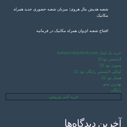
شعبه هدیش مال هروی؛ میزبان شعبه حضوری جدید همراه
مکانیک
افتتاح شعبه ای‌وان همراه مکانیک در فرمانیه
خرید بک لینک behtarinbacklink.com
لایسنس نود32
پسورد نود 32
اوکلی لایسنس رایگان نود 32
همیار نود 32
بهترین سئو
رایگان
خرید آنتی ویروس
آخرین دیدگاه‌ها