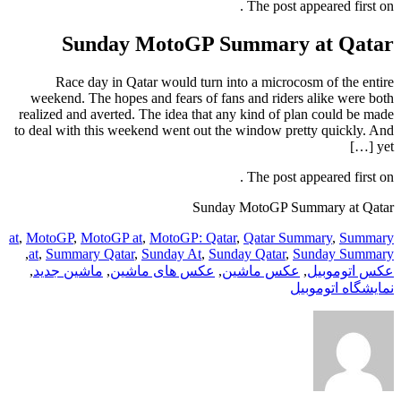
The post appeared first on .
Sunday MotoGP Summary at Qatar
Race day in Qatar would turn into a microcosm of the entire
weekend. The hopes and fears of fans and riders alike were both
realized and averted. The idea that any kind of plan could be made
to deal with this weekend went out the window pretty quickly. And
yet […]
The post appeared first on .
Sunday MotoGP Summary at Qatar
at
,
MotoGP
,
MotoGP at
,
MotoGP: Qatar
,
Qatar Summary
,
Summary
,
at
,
Summary Qatar
,
Sunday At
,
Sunday Qatar
,
Sunday Summary
عکس اتوموبیل
,
عکس ماشین
,
عکس های ماشین
,
ماشین جدید
,
نمایشگاه اتوموبیل