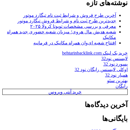
نوشته‌های تازه
آخرین طرح فروش و شرایط ثبت نام تیگارد موتور
جدیدترین طرح ثبت نام و شرایط فروش تیگارد موتور
معرفی و بررسی مشخصات تویوتا کرولا ۲۰۲۵
شعبه هدیش مال هروی؛ میزبان شعبه حضوری جدید همراه
مکانیک
افتتاح شعبه ای‌وان همراه مکانیک در فرمانیه
خرید بک لینک behtarinbacklink.com
لایسنس نود32
پسورد نود 32
اوکلی لایسنس رایگان نود 32
همیار نود 32
بهترین سئو
رایگان
خرید آنتی ویروس
آخرین دیدگاه‌ها
بایگانی‌ها