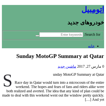
اتومبیل
خودروهای جدید
Search for:
خانه
Sunday MotoGP Summary at Qatar
0
مارس 27, 2017
ماشین جدید
S
unday MotoGP Summary at Qatar
Race day in Qatar would turn into a microcosm of the entire
weekend. The hopes and fears of fans and riders alike were
both realized and averted. The idea that any kind of plan could be
made to deal with this weekend went out the window pretty quickly.
And yet […]