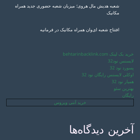
شعبه هدیش مال هروی؛ میزبان شعبه حضوری جدید همراه
مکانیک
افتتاح شعبه ای‌وان همراه مکانیک در فرمانیه
خرید بک لینک behtarinbacklink.com
لایسنس نود32
پسورد نود 32
اوکلی لایسنس رایگان نود 32
همیار نود 32
بهترین سئو
رایگان
خرید آنتی ویروس
آخرین دیدگاه‌ها