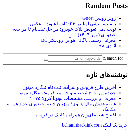
Random Posts
رولز رویس Ghost
با میتسوبیشی اوتلندر 2016 آشنا شوید + عکس
نوبت دهی تعویض پلاک خودرو؛ مراحل ثبت‌نام تا مراجعه
حضوری (مهر ۱۴۰۴)
معرفی رسمی پاگانی هوآیرا رودستر BC
آئودی A۸
Search for:
نوشته‌های تازه
آخرین طرح فروش و شرایط ثبت نام تیگارد موتور
جدیدترین طرح ثبت نام و شرایط فروش تیگارد موتور
معرفی و بررسی مشخصات تویوتا کرولا ۲۰۲۵
شعبه هدیش مال هروی؛ میزبان شعبه حضوری جدید همراه
مکانیک
افتتاح شعبه ای‌وان همراه مکانیک در فرمانیه
خرید بک لینک behtarinbacklink.com