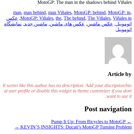
MotoGP: The man in the shadows behind Viñales
man
,
man behind
,
man Viñales
,
MotoGP: behind
,
MotoGP: in
,
Viñales in
,
The Viñales
,
The behind
,
the
,
MotoGP: Viñales
,
عکس
اتوموبیل
,
عکس ماشین
,
عکس های ماشین
,
ماشین جدید
,
نمایشگاه
اتوموبیل
Article by
It seems like this author has no description. Add your discription/bio
at user profile or disable this widget in theme customizer if you dont
want to use it.
Post navigation
Pump It Up: From Bicycles to MotoGP
←
→
KEVIN’S INSIGHTS: Ducati’s MotoGP Turning Problem