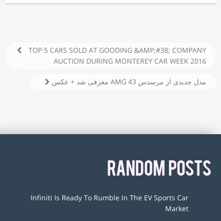
TOP 5 CARS SOLD AT GOODING &AMP;#38; COMPANY
AUCTION DURING MONTEREY CAR WEEK 2016
مدل جدیدی از مرسدس AMG 43 معرفی شد + عکس
RANDOM POSTS
Infiniti Is Ready To Rumble In The EV Sports Car
Market