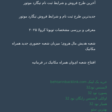
آخرین طرح فروش و شرایط ثبت نام تیگارد موتور
جدیدترین طرح ثبت نام و شرایط فروش تیگارد موتور
معرفی و بررسی مشخصات تویوتا کرولا ۲۰۲۵
شعبه هدیش مال هروی؛ میزبان شعبه حضوری جدید همراه
مکانیک
افتتاح شعبه ای‌وان همراه مکانیک در فرمانیه
خرید بک لینک behtarinbacklink.com
لایسنس نود32
پسورد نود 32
اوکلی لایسنس رایگان نود 32
همیار نود 32
بهترین سئو