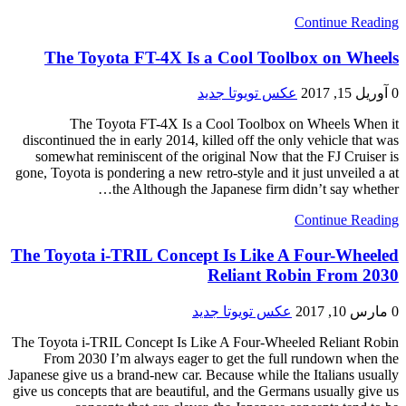
Continue Reading
The Toyota FT-4X Is a Cool Toolbox on Wheels
0
آوریل 15, 2017
عکس تویوتا جدید
The Toyota FT-4X Is a Cool Toolbox on Wheels When it
discontinued the in early 2014, killed off the only vehicle that was
somewhat reminiscent of the original Now that the FJ Cruiser is
gone, Toyota is pondering a new retro-style and it just unveiled a at
the Although the Japanese firm didn’t say whether…
Continue Reading
The Toyota i-TRIL Concept Is Like A Four-Wheeled
Reliant Robin From 2030
0
مارس 10, 2017
عکس تویوتا جدید
The Toyota i-TRIL Concept Is Like A Four-Wheeled Reliant Robin
From 2030 I’m always eager to get the full rundown when the
Japanese give us a brand-new car. Because while the Italians usually
give us concepts that are beautiful, and the Germans usually give us