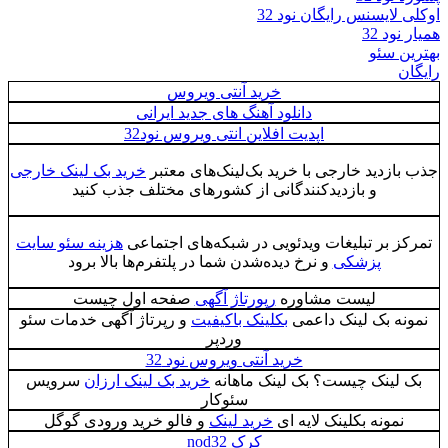
اوکلی لایسنس رایگان نود 32
همیار نود 32
بهترین سئو
رایگان
خرید آنتی ویروس
دانلود آهنگ های جدید ایرانی
اپدیت افلاین انتی ویروس نود32
جذب بازدید خارجی با خرید بک‌لینک‌های معتبر
خرید بک لینک خارجی
و بازدیدکنندگانی از کشورهای مختلف جذب کنید
تمرکز بر تبلیغات ویدئویی در شبکه‌های اجتماعی
هزینه سئو سایت
پزشکی
و نرخ دیده‌شدن شما در پلتفرم‌ها بالا برود
لیست مشاوره
رپورتاژ آگهی
صفحه اول چیست
نمونه بک لینک داعمی
بکلینک باکیفیت
و رپرتاژ آگهی خدمات سئو
وردپر
خرید آنتی ویروس نود 32
بک لینک چیست؟ بک لینک ماهانه
خرید بک لینک ارزان
سرویس
سئوکار
نمونه بکلینک لایه ای
خرید لینک
و فالو خرید ورودی گوگل
کرک nod32