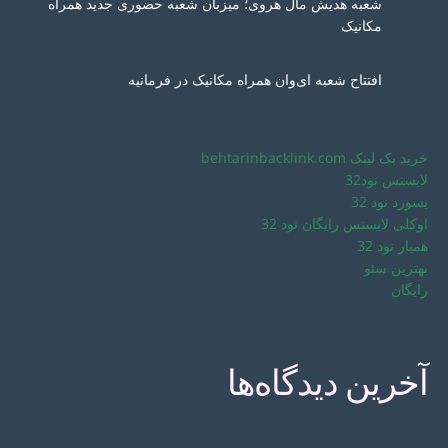
شعبه هدیش مال هروی؛ میزبان شعبه حضوری جدید همراه
مکانیک
افتتاح شعبه ای‌وان همراه مکانیک در فرمانیه
خرید بک لینک behtarinbacklink.com
لایسنس نود32
پسورد نود 32
اوکلی لایسنس رایگان نود 32
همیار نود 32
بهترین سئو
رایگان
آخرین دیدگاه‌ها