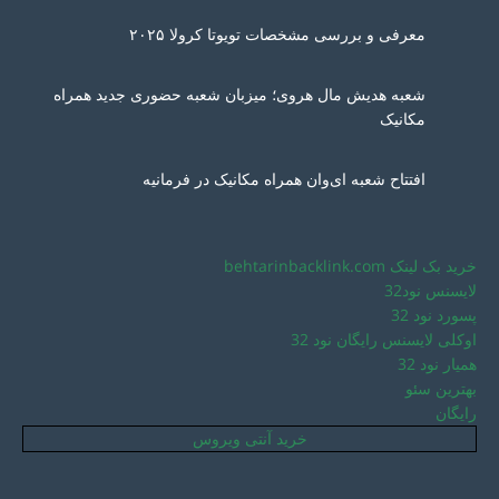
معرفی و بررسی مشخصات تویوتا کرولا ۲۰۲۵
شعبه هدیش مال هروی؛ میزبان شعبه حضوری جدید همراه
مکانیک
افتتاح شعبه ای‌وان همراه مکانیک در فرمانیه
خرید بک لینک behtarinbacklink.com
لایسنس نود32
پسورد نود 32
اوکلی لایسنس رایگان نود 32
همیار نود 32
بهترین سئو
رایگان
خرید آنتی ویروس