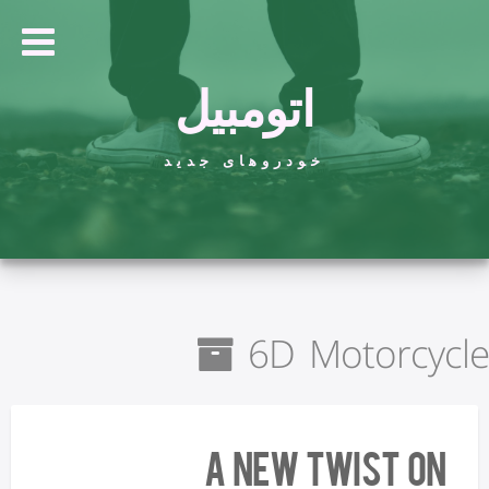
اتومبیل
خودروهای جدید
6D Motorcycle
A New Twist on