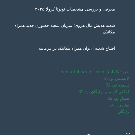
معرفی و بررسی مشخصات تویوتا کرولا ۲۰۲۵
شعبه هدیش مال هروی؛ میزبان شعبه حضوری جدید همراه
مکانیک
افتتاح شعبه ای‌وان همراه مکانیک در فرمانیه
خرید بک لینک behtarinbacklink.com
لایسنس نود32
پسورد نود 32
اوکلی لایسنس رایگان نود 32
همیار نود 32
بهترین سئو
رایگان