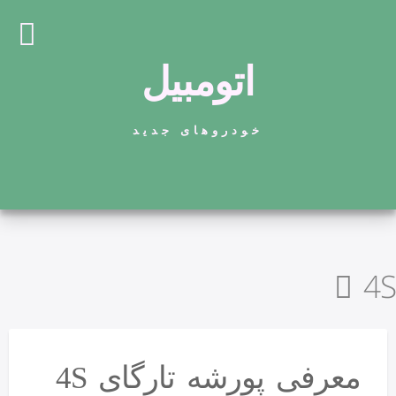
اتومبیل
خودروهای جدید
4S
معرفی پورشه تارگای 4S