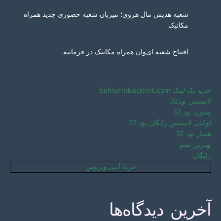
شعبه هدیش مال هروی؛ میزبان شعبه حضوری جدید همراه
مکانیک
افتتاح شعبه ای‌وان همراه مکانیک در فرمانیه
خرید بک لینک behtarinbacklink.com
لایسنس نود32
پسورد نود 32
اوکلی لایسنس رایگان نود 32
همیار نود 32
بهترین سئو
رایگان
خرید آنتی ویروس
آخرین دیدگاه‌ها