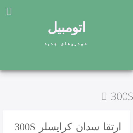
اتومبیل
خودروهای جدید
300S
ارتقا سدان کرایسلر 300S