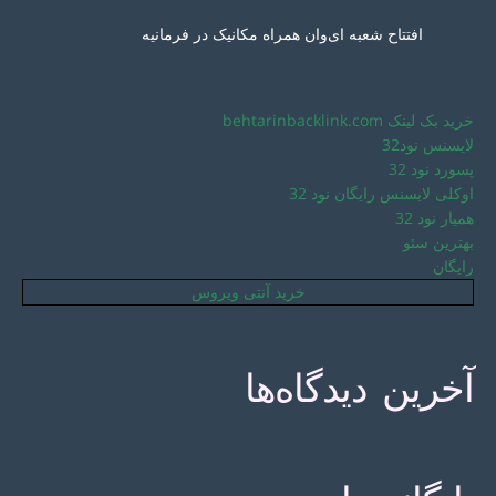
افتتاح شعبه ای‌وان همراه مکانیک در فرمانیه
خرید بک لینک behtarinbacklink.com
لایسنس نود32
پسورد نود 32
اوکلی لایسنس رایگان نود 32
همیار نود 32
بهترین سئو
رایگان
خرید آنتی ویروس
آخرین دیدگاه‌ها