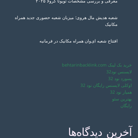
معرفی و بررسی مشخصات تویوتا کرولا ۲۰۲۵
شعبه هدیش مال هروی؛ میزبان شعبه حضوری جدید همراه
مکانیک
افتتاح شعبه ای‌وان همراه مکانیک در فرمانیه
خرید بک لینک behtarinbacklink.com
لایسنس نود32
پسورد نود 32
اوکلی لایسنس رایگان نود 32
همیار نود 32
بهترین سئو
رایگان
آخرین دیدگاه‌ها