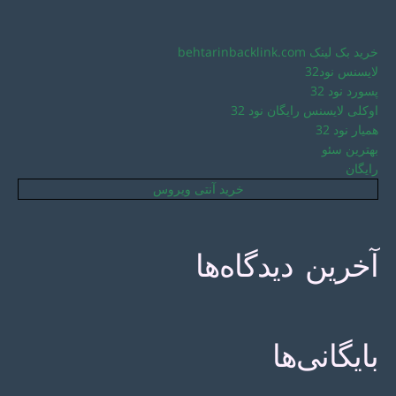
خرید بک لینک behtarinbacklink.com
لایسنس نود32
پسورد نود 32
اوکلی لایسنس رایگان نود 32
همیار نود 32
بهترین سئو
رایگان
خرید آنتی ویروس
آخرین دیدگاه‌ها
بایگانی‌ها