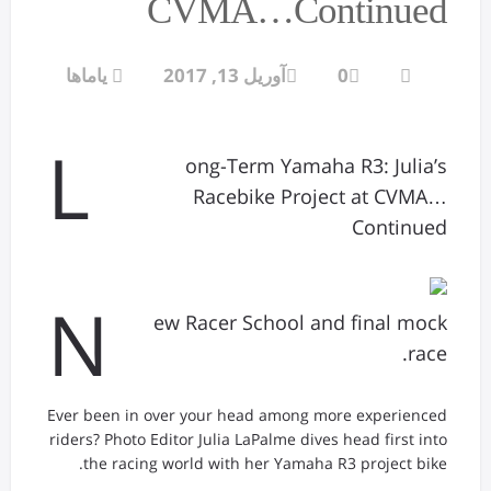
CVMA…Continued
0
آوریل 13, 2017
یاماها
L
ong-Term Yamaha R3: Julia’s
Racebike Project at CVMA…
Continued
N
ew Racer School and final mock
race.
Ever been in over your head among more experienced
riders? Photo Editor Julia LaPalme dives head first into
the racing world with her Yamaha R3 project bike.